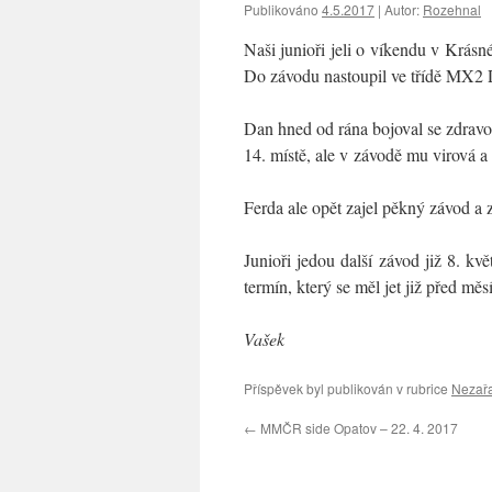
Publikováno
4.5.2017
|
Autor:
Rozehnal
Naši junioři jeli o víkendu v Krásn
Do závodu nastoupil ve třídě MX2 
Dan hned od rána bojoval se zdravot
14. místě, ale v závodě mu virová a
Ferda ale opět zajel pěkný závod a z
Junioři jedou další závod již 8. k
termín, který se měl jet již před mě
Vašek
Příspěvek byl publikován v rubrice
Nezař
←
MMČR side Opatov – 22. 4. 2017