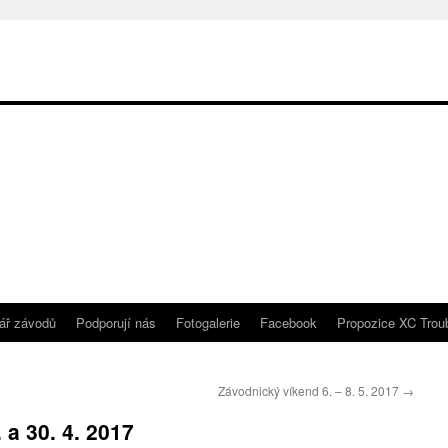
ář závodů
Podporují nás
Fotogalerie
Facebook
Propozice XC Trou
Závodnický víkend 6. – 8. 5. 2017
→
 a 30. 4. 2017