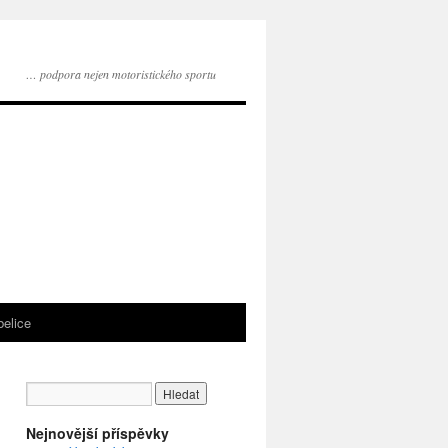
… podpora nejen motoristického sportu
belice
Nejnovější příspěvky