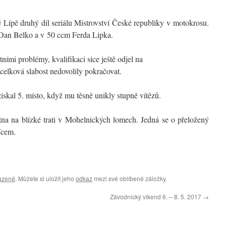
é Lípě druhý díl seriálu Mistrovství České republiky v motokrosu.
Dan Belko a v 50 ccm Ferda Lipka.
ními problémy, kvalifikaci sice ještě odjel na
 celková slabost nedovolily pokračovat.
ískal 5. místo, když mu těsně unikly stupně vítězů.
větna na blízké trati v Mohelnických lomech. Jedná se o přeložený
sícem.
azené
. Můžete si uložit jeho
odkaz
mezi své oblíbené záložky.
Závodnický víkend 6. – 8. 5. 2017
→